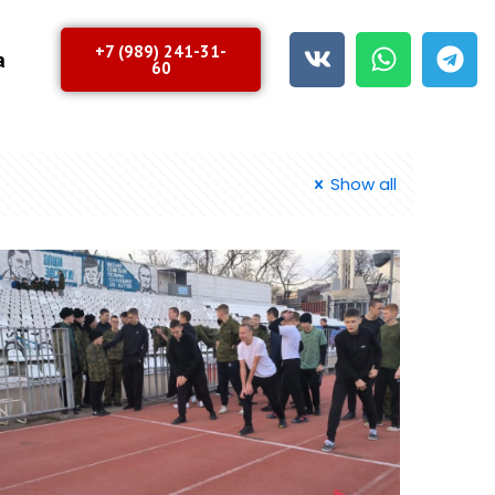
+7 (989) 241-31-
а
60
Show all