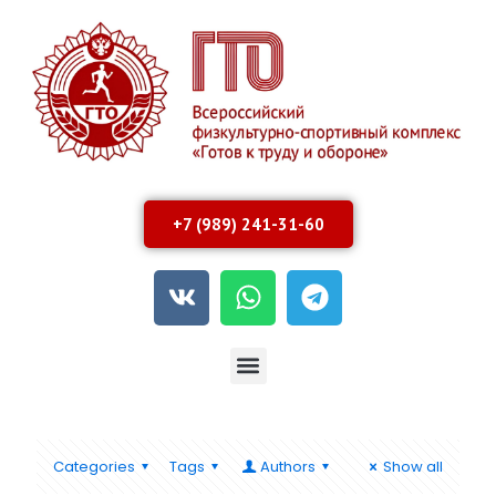
+7 (989) 241-31-60
Categories
Tags
Authors
Show all