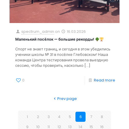
spectrum_admin
on
16.03.2026
Маленький посёлок — большие рекорды!
Спорт не знает границ, и сегодня в этом убедились
ученики школы № 31 в посёлке Глебовском! Наша
команда Центра тестирования провела выездную
сессию, чтобы проверить, насколько
[…]
0
Read more
Prev page
1
2
3
4
5
6
7
8
9
10
11
12
13
14
15
16