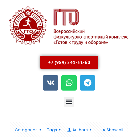
+7 (989) 241-31-60
Categories
Tags
Authors
Show all