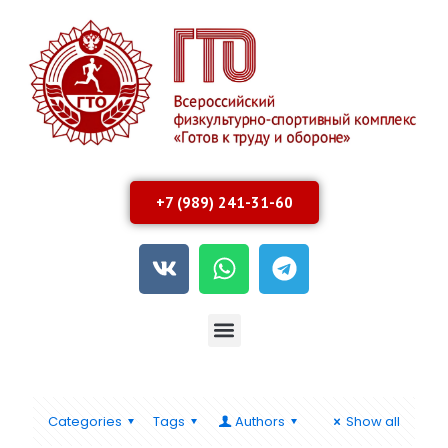
+7 (989) 241-31-60
Categories
Tags
Authors
Show all