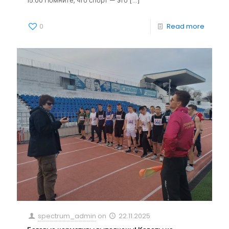
15:00 Помните, что спорт — это
[…]
0
Read more
spectrum_admin
on
22.11.2025