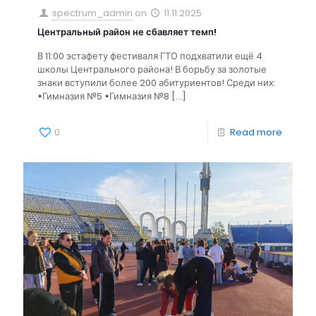
spectrum_admin
on
11.11.2025
Центральный район не сбавляет темп!
В 11:00 эстафету фестиваля ГТО подхватили ещё 4
школы Центрального района! В борьбу за золотые
знаки вступили более 200 абитуриентов! Среди них:
▪Гимназия №5 ▪Гимназия №8
[…]
0
Read more