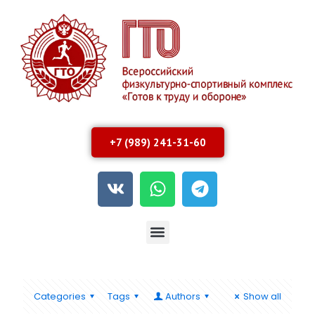
+7 (989) 241-31-60
Categories
Tags
Authors
Show all