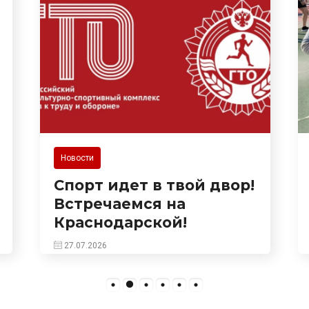
Новости
вор!
Настоящий праздник
спорта и здоровья
развернулся 25 июля на
спортивной площадке
на Сухумском шоссе!
Здесь прошла встреча в
рамках популярного