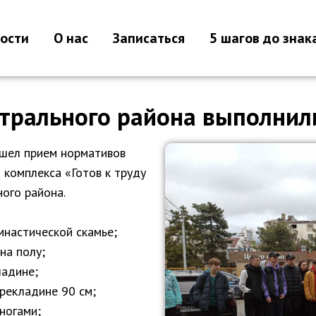
ости
О нас
Записаться
5 шагов до знак
трального района выполнил
ошел прием нормативов
 комплекса «Готов к труду
ого района.
мнастической скамье;
на полу;
ладине;
ерекладине 90 см;
ногами;