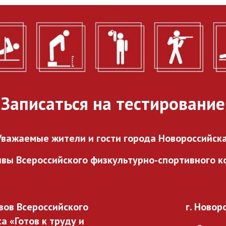
городского проекта
«ГТО в каждый двор».
27.07.2026
Записаться на тестирование
Уважаемые жители и гости города Новороссийска
ивы Всероссийского
физкультурно-спортивного ко
ов Всероссийского
г. Новор
 «Готов к труду и