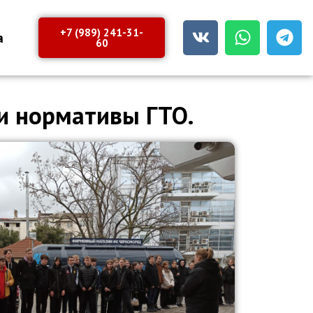
+7 (989) 241-31-
а
60
и нормативы ГТО.