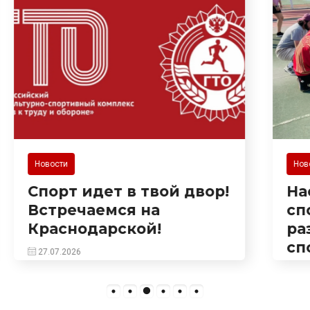
Новости
Настоящий праздник
спорта и здоровья
развернулся 25 июля на
спортивной площадке
на Сухумском шоссе!
Здесь прошла встреча в
рамках популярного