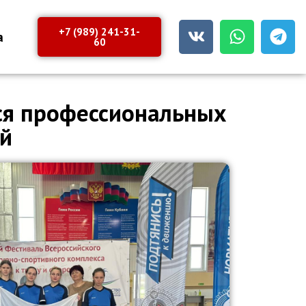
+7 (989) 241-31-
а
60
ся профессиональных
ий