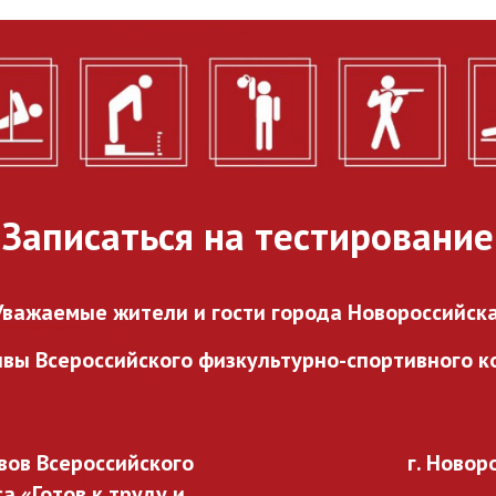
городского проекта
«ГТО в каждый двор».
27.07.2026
Записаться на тестирование
Уважаемые жители и гости города Новороссийска
ивы Всероссийского
физкультурно-спортивного ко
ов Всероссийского
г. Новор
 «Готов к труду и