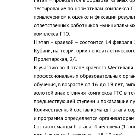
тестирование по нормативам комплекса Г
привлечением к оценке и фиксации резуль
ответственных работников муниципальных
комплекса ГТО.
II этап – краевой – состоится 14 февраля 2
Кубани, на территории легкоатлетическог
Пролетарская, 2/1.
К участию во II этапе краевого Фестивал
профессиональных образовательных орга
обучения, в возрасте от 16 до 19 лет, в
золотой знак отличия комплекса ГТО в те
предшествующей ступени и показавшие луч
Количественный состав команд I этапа со
и программа определяется организаторам
Состав команды II этапа: 4 человека (1 ю
лет, 1 юноша, 1 девушка – 18-19 лет).