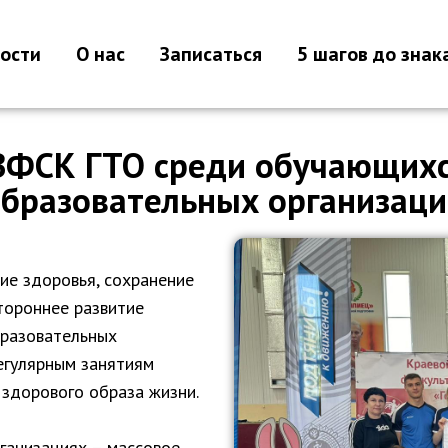
ости
О нас
Записаться
5 шагов до знак
ВФСК ГТО среди обучающих
бразовательных организац
ие здоровья, сохранение
тороннее развитие
бразовательных
егулярным занятиям
 здорового образа жизни.
рганизациях – массовое