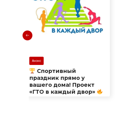
Новости
Спорт идет в твой двор!
Встречаемся на
ект
Краснодарской!
ор»
27.07.2026