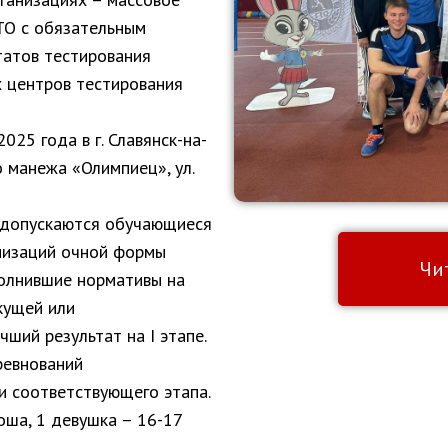
ТО с обязательным
татов тестирования
 центров тестирования
025 года в г. Славянск-на-
о манежа «Олимпиец», ул.
я допускаются обучающиеся
низаций очной формы
Чи
ыполнившие нормативы на
кущей или
ший результат на I этапе.
ревнований
и соответствующего этапа.
ноша, 1 девушка – 16-17