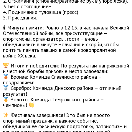
2. Отжимания (сгибание/разгибание рук в упоре лежа).
3. Бег с отягощением.
4. Поднимание туловища (пресс).
5. Приседания.
🕯 Минута памяти: Ровно в 12:15, в час начала Великой
Отечественной войны, все присутствующие –
спортсмены, организаторы, гости – вновь
объединились в минуте молчания и скорби, чтобы
почтить память павших в самой кровопролитной
войне XX века.
Итоги и победители: По результатам напряженной
и честной борьбы призовые места завоевали:
Бронза: Команда Славянского района –
поздравляем!
Серебро: Команда Динского района – отличный
результат!
Золото: Команда Темрюкского района –
чемпионы!
Фестиваль завершился! Это был не просто
спортивный праздник, а важное событие,
объединившее физическую подготовку, патриотизм и
вечную память о героическом прошлом нашей