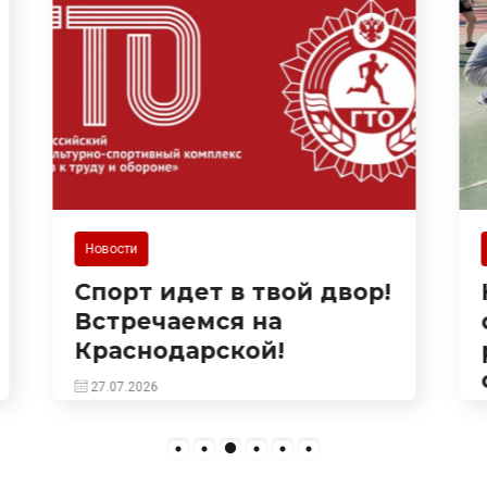
Новости
Настоящий праздник
спорта и здоровья
развернулся 25 июля на
спортивной площадке
на Сухумском шоссе!
Здесь прошла встреча в
рамках популярного