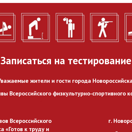
городского проекта
«ГТО в каждый двор».
27.07.2026
Записаться на тестирование
Уважаемые жители и гости города Новороссийска
ивы Всероссийского
физкультурно-спортивного ко
ов Всероссийского
г. Новор
 «Готов к труду и