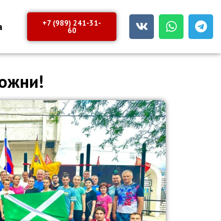
+7 (989) 241-31-
а
60
можни!