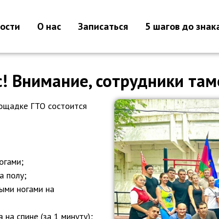
ости
О нас
Записаться
5 шагов до знак
! Внимание, сотрудники та
площадке ГТО состоится
огами;
а полу;
мыми ногами на
на спине (за 1 минуту);