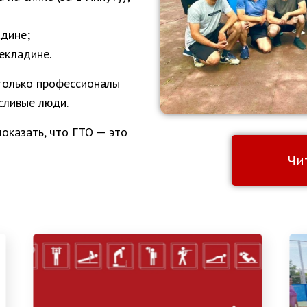
адине;
рекладине.
только профессионалы
осливые люди.
доказать, что ГТО — это
Чи