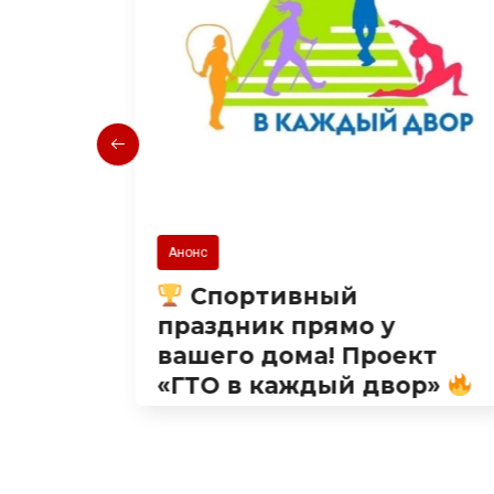
Новости
Спорт идет в твой двор!
Встречаемся на
ект
Краснодарской!
вор»
27.07.2026