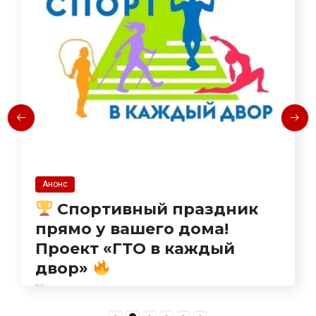
Новости
аздник
Спорт идет в твой 
ома!
Встречаемся на
аждый
Краснодарской!
27.07.2026