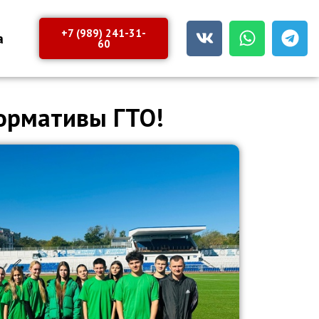
+7 (989) 241-31-
а
60
ормативы ГТО!