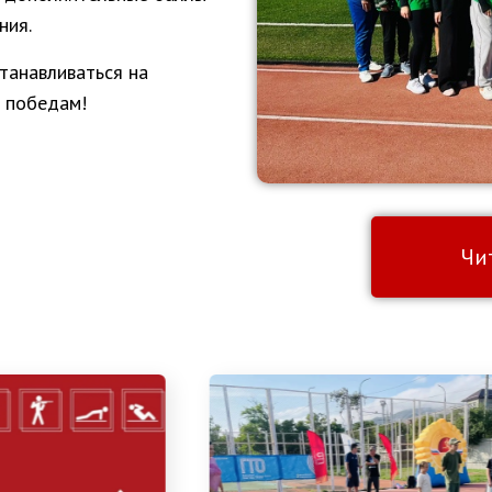
ния.
танавливаться на
м победам!
Чи