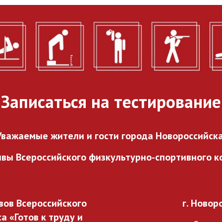
городского проекта
«ГТО в каждый двор».
27.07.2026
Записаться на тестирование
Уважаемые жители и гости города Новороссийска
ивы Всероссийского
физкультурно-спортивного ко
ов Всероссийского
г. Новор
 «Готов к труду и