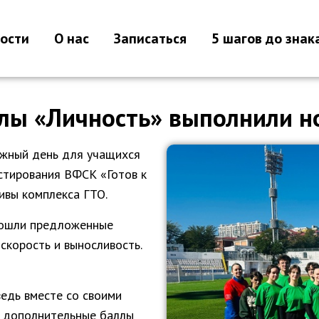
ости
О нас
Записаться
5 шагов до знак
лы «Личность» выполнили н
ажный день для учащихся
стирования ВФСК «Готов к
ивы комплекса ГТО.
рошли предложенные
скорость и выносливость.
ведь вместе со своими
и дополнительные баллы