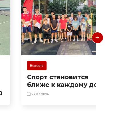
Новости
Новости
Спорт становится
Прис
ближе к каждому дому!
«ГТО 
27.07.2026
10.07.20