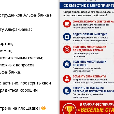
трудников Альфа-Банка и
у Альфа-Банка;
артам;
аммах;
акопительным счетам;
сложных вопросов
ьфа-Банка.
 активно, проверить свои
арядиться хорошим
стречи на площадке!