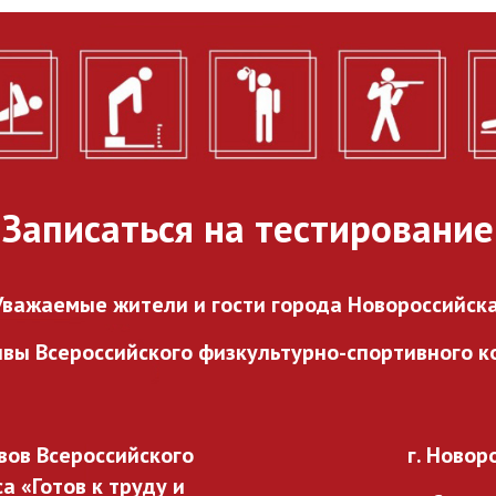
городского проекта
«ГТО в каждый двор».
27.07.2026
Записаться на тестирование
Уважаемые жители и гости города Новороссийска
ивы Всероссийского
физкультурно-спортивного ко
ов Всероссийского
г. Новор
 «Готов к труду и