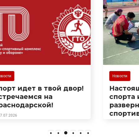
Новости
Настоящий праздник
спорта и здоровья
развернулся 25 июля на
спортивной площадке
на Сухумском шоссе!
Здесь прошла встреча в
рамках популярного