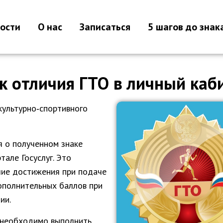
ости
О нас
Записаться
5 шагов до знак
к отличия ГТО в личный каби
культурно‑спортивного
я о полученном знаке
тале Госуслуг. Это
чие достижения при подаче
ополнительных баллов при
ии.
 необходимо выполнить