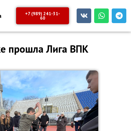
+7 (989) 241-31-
а
60
ке прошла Лига ВПК