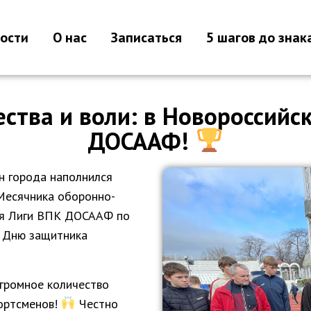
ости
О нас
Записаться
5 шагов до знак
ства и воли: в Новороссийс
ДОСААФ!
н города наполнился
 Месячника оборонно-
ия Лиги ВПК ДОСААФ по
 Дню защитника
громное количество
ортсменов!
Честно