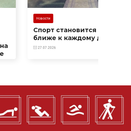
Новости
Новости
Спорт становится
Прис
ближе к каждому дому!
«ГТО 
27.07.2026
10.07.20