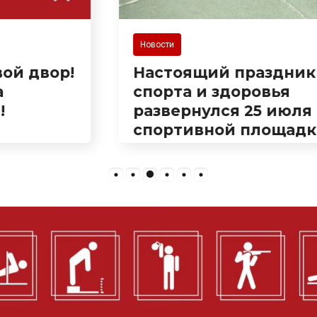
Новости
Настоящий праздник
спорта и здоровья
развернулся 25 июля на
спортивной площадке
на Сухумском шоссе!
Здесь прошла встреча в
рамках популярного
городского проекта
«ГТО в каждый двор».
27.07.2026